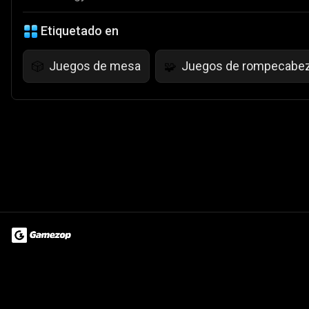
Etiquetado en
Juegos de mesa
Juegos de rompecabe
🎲
🧩
Terms of Use
Privacy Policy
About
Jobs
Partner With Us
Do
© 2026 Advergame Technologies Pvt. Ltd. ("ATPL"). Gamezop ® & Qu