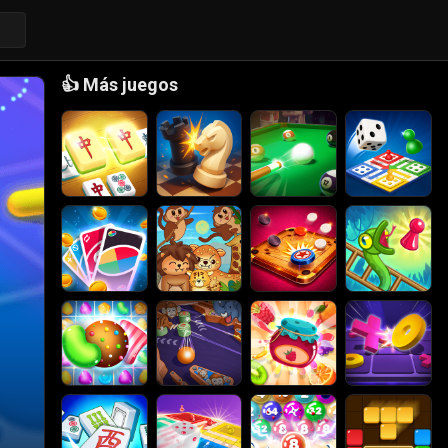
👍
Más juegos