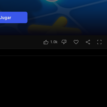
Jugar
1.0k