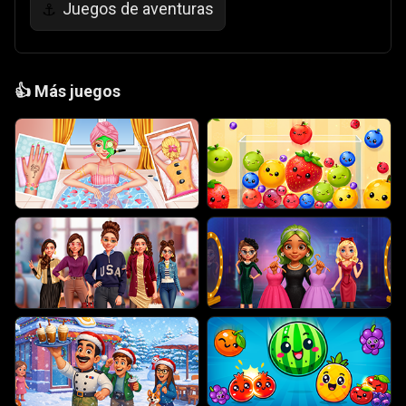
Juegos de aventuras
⚓
👍
Más juegos