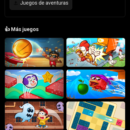
Juegos de aventuras
⚓
👍
Más juegos