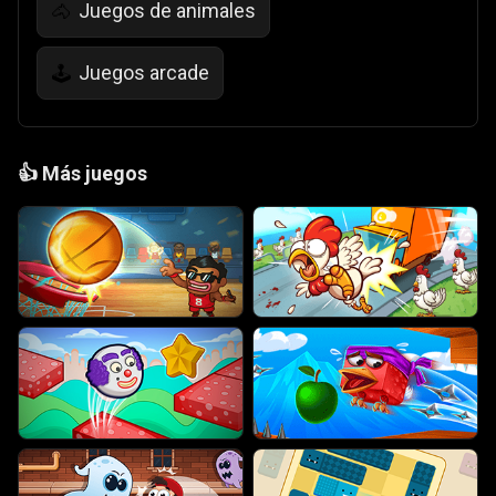
Juegos de animales
🐴
Juegos arcade
🕹️
👍
Más juegos