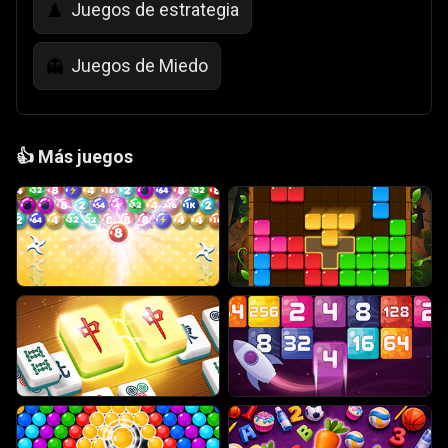
Juegos de estrategia
♟️
Juegos de Miedo
👻
👍
Más juegos