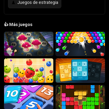
Juegos de estrategia
♟️
👍
Más juegos