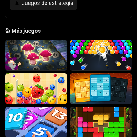
Juegos de estrategia
♟️
👍
Más juegos