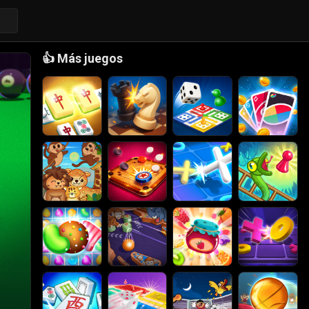
👍
Más juegos