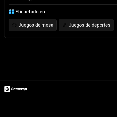
Etiquetado en
Juegos de mesa
Juegos de deportes
🎲
🏀
Terms of Use
Privacy Policy
About
Jobs
Partner With Us
Do
© 2026 Advergame Technologies Pvt. Ltd. ("ATPL"). Gamezop ® & Qu