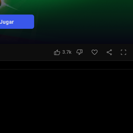
Jugar
3.7k