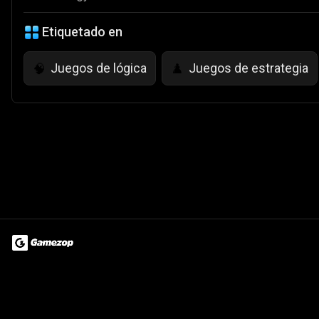
Etiquetado en
Juegos de lógica
Juegos de estrategia
🧠
♟️
Terms of Use
Privacy Policy
About
Jobs
Partner With Us
Do
© 2026 Advergame Technologies Pvt. Ltd. ("ATPL"). Gamezop ® & Qu