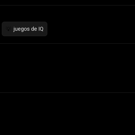
juegos de IQ
💡
 Not Sell My Personal Information
izzop ® are registered trademarks of ATPL.