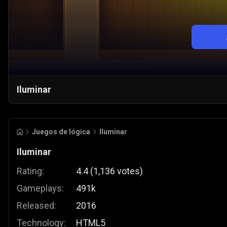
Iluminar
Juegos de lógica
Iluminar
Iluminar
Rating:
4.4
(
1,136
votes
)
Gameplays:
491k
Released:
2016
Technology:
HTML5