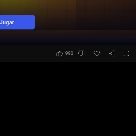
Jugar
990