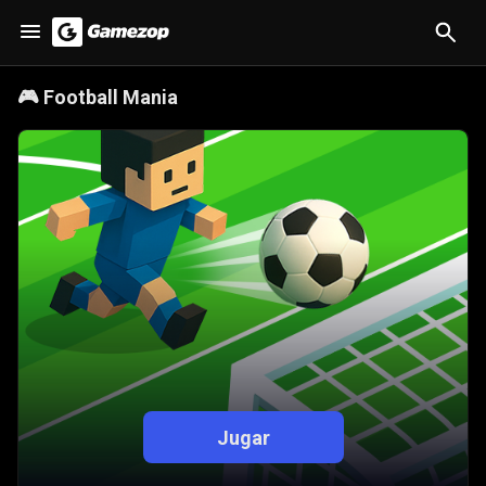
🎮
Football Mania
Jugar