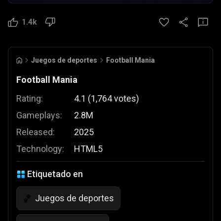
1.4k
Juegos de deportes
Football Mania
Football Mania
Rating:
4.1
(
1,764
votes
)
Gameplays:
2.8M
Released:
2025
Technology:
HTML5
Etiquetado en
Juegos de deportes
🏀