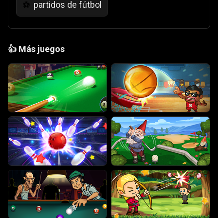
partidos de fútbol
⚽
👍
Más juegos