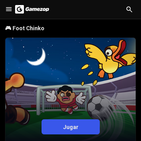
🎮
Foot Chinko
Jugar