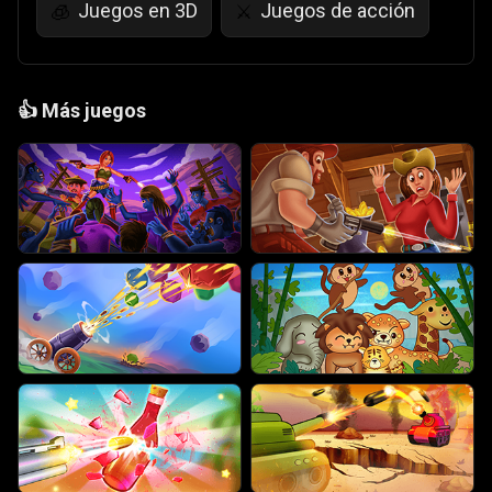
Juegos en 3D
Juegos de acción
🧊
⚔️
👍
Más juegos