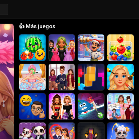
👍
Más juegos