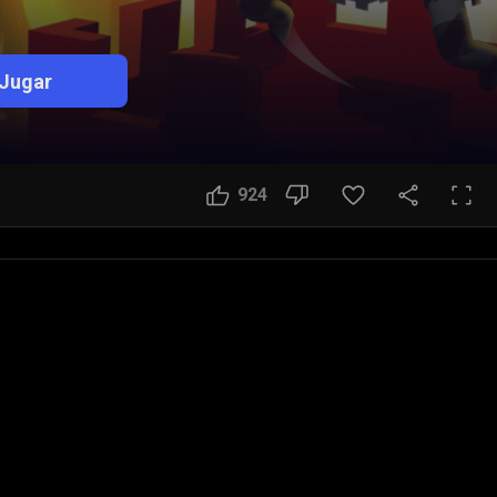
Jugar
924