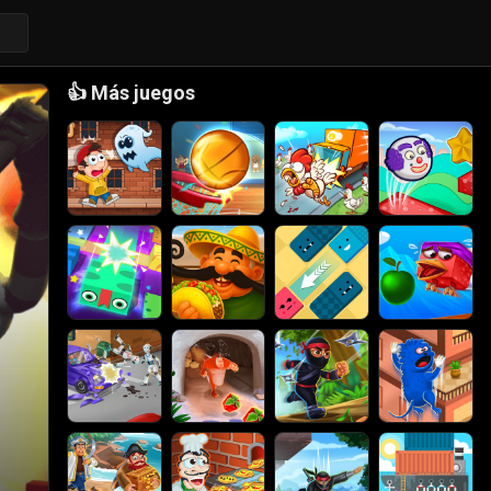
👍
Más juegos