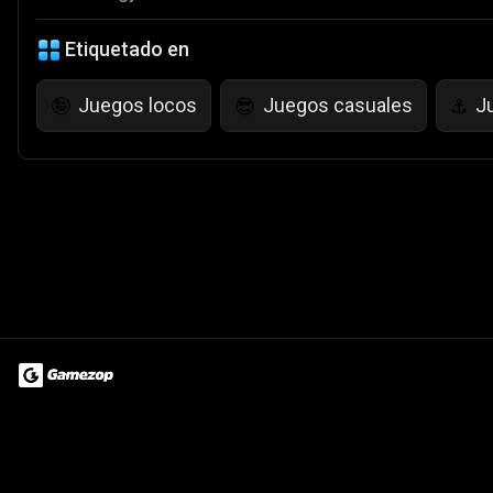
Etiquetado en
Juegos locos
Juegos casuales
J
🤪
😎
⚓
Terms of Use
Privacy Policy
About
Jobs
Partner With Us
Do
© 2026 Advergame Technologies Pvt. Ltd. ("ATPL"). Gamezop ® & Qu