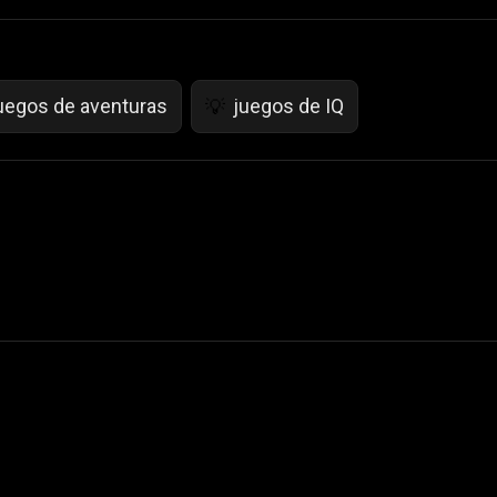
uegos de aventuras
juegos de IQ
💡
 Not Sell My Personal Information
izzop ® are registered trademarks of ATPL.