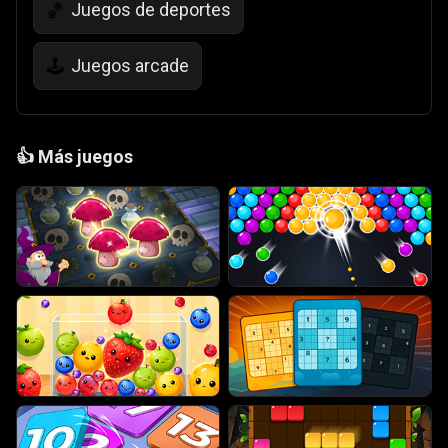
Juegos de deportes
🏀
Juegos arcade
🕹️
👍
Más juegos