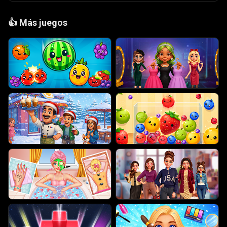
👍
Más juegos