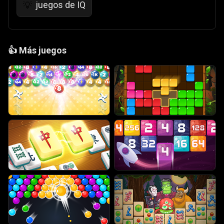
juegos de IQ
💡
👍
Más juegos