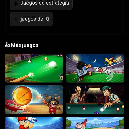
Juegos de estrategia
♟️
juegos de IQ
💡
👍
Más juegos