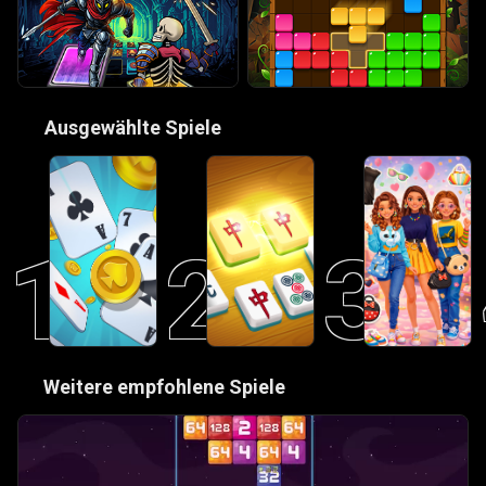
🎮
Ausgewählte Spiele
1
2
3
😋
Weitere empfohlene Spiele