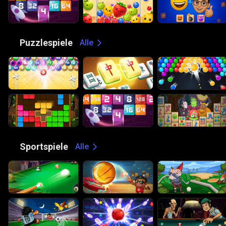
🧩
Puzzlespiele
Alle
🏀
Sportspiele
Alle