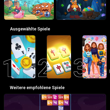
🎮
Ausgewählte Spiele
1
2
3
😋
Weitere empfohlene Spiele