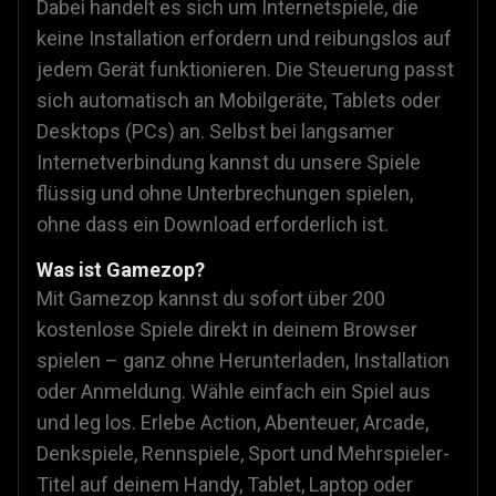
Dabei handelt es sich um Internetspiele, die
keine Installation erfordern und reibungslos auf
jedem Gerät funktionieren. Die Steuerung passt
sich automatisch an Mobilgeräte, Tablets oder
Desktops (PCs) an. Selbst bei langsamer
Internetverbindung kannst du unsere Spiele
flüssig und ohne Unterbrechungen spielen,
ohne dass ein Download erforderlich ist.
Was ist Gamezop?
Mit Gamezop kannst du sofort über 200
kostenlose Spiele direkt in deinem Browser
spielen – ganz ohne Herunterladen, Installation
oder Anmeldung. Wähle einfach ein Spiel aus
und leg los. Erlebe Action, Abenteuer, Arcade,
Denkspiele, Rennspiele, Sport und Mehrspieler-
Titel auf deinem Handy, Tablet, Laptop oder