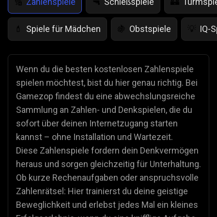
Zahlenspiele
Schießspiele
Turmspi
🔢
🔫
🏰
Spiele für Mädchen
Obstspiele
IQ-S
💄
🍇
💡
Wenn du die besten kostenlosen Zahlenspiele
spielen möchtest, bist du hier genau richtig. Bei
Gamezop findest du eine abwechslungsreiche
Sammlung an Zahlen- und Denkspielen, die du
sofort über deinen Internetzugang starten
kannst – ohne Installation und Wartezeit.
Diese Zahlenspiele fordern dein Denkvermögen
heraus und sorgen gleichzeitig für Unterhaltung.
Ob kurze Rechenaufgaben oder anspruchsvolle
Zahlenrätsel: Hier trainierst du deine geistige
Beweglichkeit und erlebst jedes Mal ein kleines