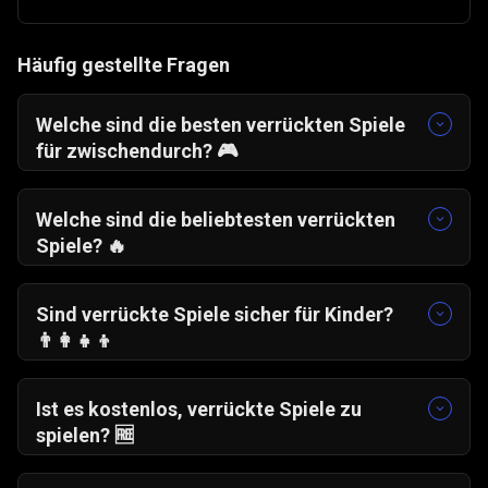
Häufig gestellte Fragen
Welche sind die besten verrückten Spiele
für zwischendurch? 🎮
Wenn du schnelle und unterhaltsame verrückte
Spiele suchst, sind diese Titel eine
Welche sind die beliebtesten verrückten
hervorragende Wahl:
Spiele? 🔥
Leckeres Taco
🌮
Diese Spiele sind besonders gefragt, da sie
Flexi-Schlange
🐍
sofort spielbar sind und viel Abwechslung
Sind verrückte Spiele sicher für Kinder?
Kampffisch
🐟
bieten:
👨‍👩‍👧‍👦
Schlangenkönig
🐍
Ja. Die meisten verrückten Spiele sind für
Klatsch-Duell
👊
Kinder und Erwachsene gleichermaßen
Ist es kostenlos, verrückte Spiele zu
Jimbo-Sprung
🦘
geeignet. Sie bieten einfache Steuerung, eine
spielen? 🆓
Wüstenrennmaus-Sprung
🐹
freundliche Darstellung und keine
Ja. Alle verrückten Spiele auf Gamezop sind