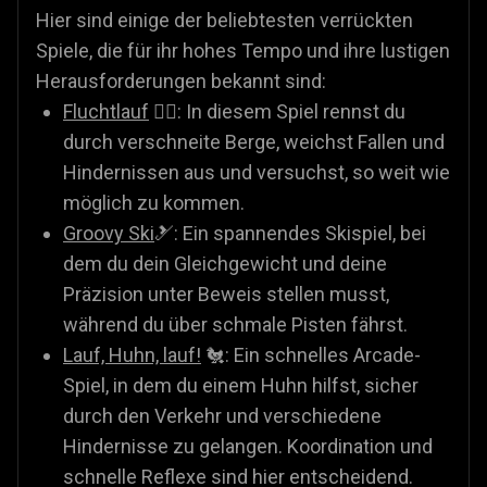
Hier sind einige der beliebtesten verrückten
Spiele, die für ihr hohes Tempo und ihre lustigen
Herausforderungen bekannt sind:
Fluchtlauf
🏃‍♂️: In diesem Spiel rennst du
durch verschneite Berge, weichst Fallen und
Hindernissen aus und versuchst, so weit wie
möglich zu kommen.
Groovy Ski
🎿: Ein spannendes Skispiel, bei
dem du dein Gleichgewicht und deine
Präzision unter Beweis stellen musst,
während du über schmale Pisten fährst.
Lauf, Huhn, lauf!
🐔: Ein schnelles Arcade-
Spiel, in dem du einem Huhn hilfst, sicher
durch den Verkehr und verschiedene
Hindernisse zu gelangen. Koordination und
schnelle Reflexe sind hier entscheidend.