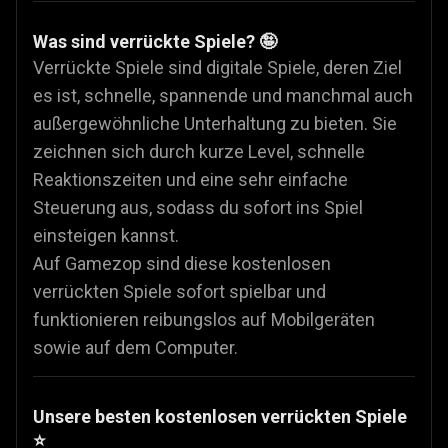
Was sind verrückte Spiele? 🤪
Verrückte Spiele sind digitale Spiele, deren Ziel
es ist, schnelle, spannende und manchmal auch
außergewöhnliche Unterhaltung zu bieten. Sie
zeichnen sich durch kurze Level, schnelle
Reaktionszeiten und eine sehr einfache
Steuerung aus, sodass du sofort ins Spiel
einsteigen kannst.
Auf Gamezop sind diese kostenlosen
verrückten Spiele sofort spielbar und
funktionieren reibungslos auf Mobilgeräten
sowie auf dem Computer.
Unsere besten kostenlosen verrückten Spiele
⭐