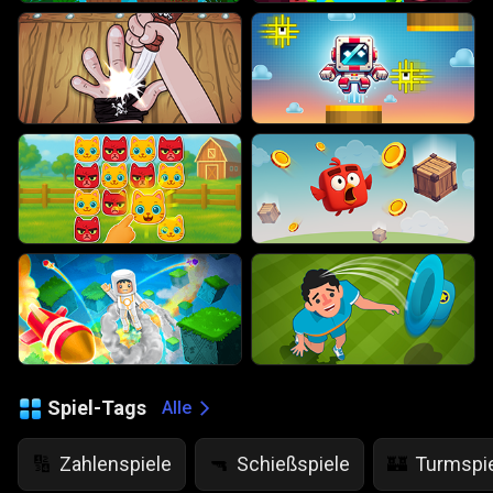
Spiel-Tags
Alle
Zahlenspiele
Schießspiele
Turmspi
🔢
🔫
🏰