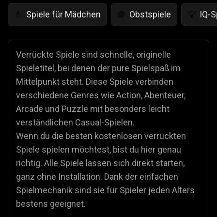
Spiele für Mädchen
Obstspiele
IQ-S
💄
🍇
💡
Verrückte Spiele sind schnelle, originelle
Spieletitel, bei denen der pure Spielspaß im
Mittelpunkt steht. Diese Spiele verbinden
verschiedene Genres wie Action, Abenteuer,
Arcade und Puzzle mit besonders leicht
verständlichen Casual-Spielen.
Wenn du die besten kostenlosen verrückten
Spiele spielen möchtest, bist du hier genau
richtig. Alle Spiele lassen sich direkt starten,
ganz ohne Installation. Dank der einfachen
Spielmechanik sind sie für Spieler jeden Alters
bestens geeignet.