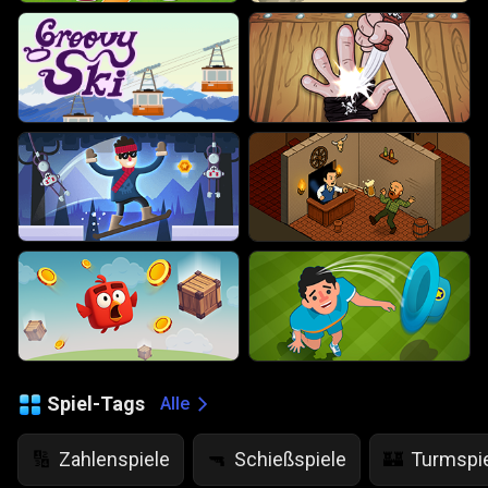
Spiel-Tags
Alle
Zahlenspiele
Schießspiele
Turmspi
🔢
🔫
🏰