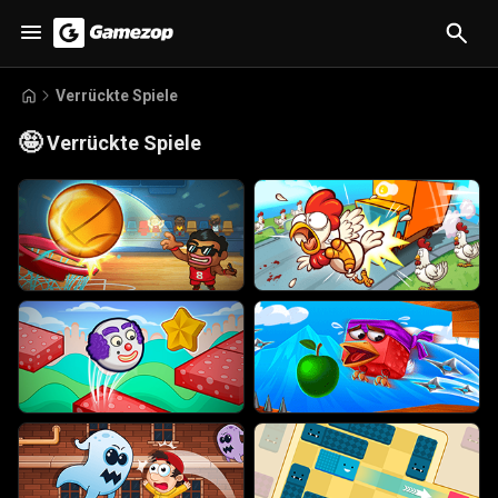
Verrückte Spiele
🤪
Verrückte Spiele