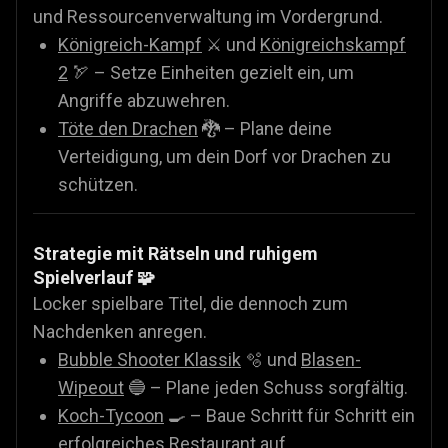
und Ressourcenverwaltung im Vordergrund.
Königreich-Kampf
⚔️ und
Königreichskampf
2
🏹 – Setze Einheiten gezielt ein, um
Angriffe abzuwehren.
Töte den Drachen
🐉 – Plane deine
Verteidigung, um dein Dorf vor Drachen zu
schützen.
Strategie mit Rätseln und ruhigem
Spielverlauf 🧩
Locker spielbare Titel, die dennoch zum
Nachdenken anregen.
Bubble Shooter Klassik
🫧 und
Blasen-
Wipeout
🔵 – Plane jeden Schuss sorgfältig.
Koch-Tycoon
🍳 – Baue Schritt für Schritt ein
erfolgreiches Restaurant auf.