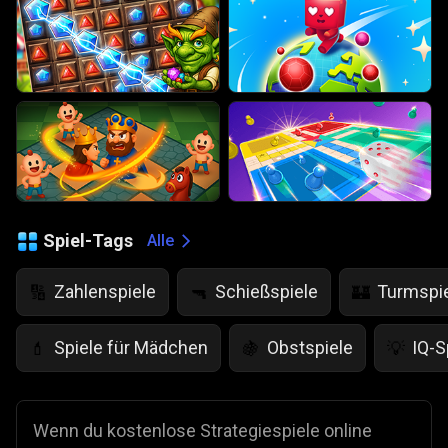
Spiel-Tags
Alle
Zahlenspiele
Schießspiele
Turmspi
🔢
🔫
🏰
Spiele für Mädchen
Obstspiele
IQ-S
💄
🍇
💡
Wenn du kostenlose Strategiespiele online