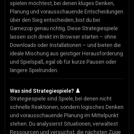
spielen möchtest, bei denen kluges Denken,
Planung und vorausschauende Entscheidungen
über den Sieg entscheiden, bist du bei
Gamezop genau richtig. Diese Strategiespiele
lassen sich direkt im Browser starten – ohne
Downloads oder Installationen – und bieten die
ideale Mischung aus geistiger Herausforderung
und Spielspaß, egal ob für kurze Pausen oder
längere Spielrunden.
Was sind Strategiespiele? ♟️
Strategiespiele sind Spiele, bei denen nicht
schnelle Reaktionen, sondern logisches Denken
und vorausschauende Planung im Mittelpunkt
stehen. Du analysierst Situationen, verwaltest
Ressourcen und versuchst, die nächsten Züge