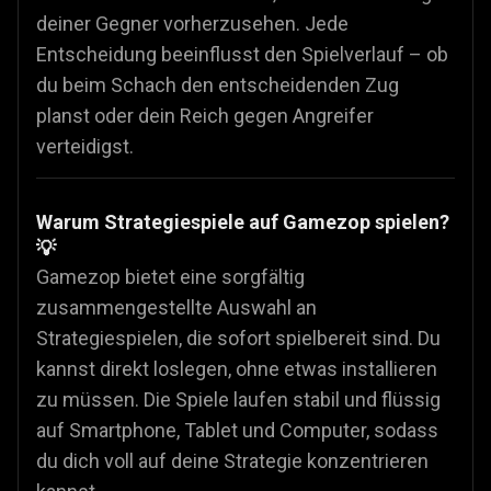
deiner Gegner vorherzusehen. Jede
Entscheidung beeinflusst den Spielverlauf – ob
du beim Schach den entscheidenden Zug
planst oder dein Reich gegen Angreifer
verteidigst.
Warum Strategiespiele auf Gamezop spielen?
💡
Gamezop bietet eine sorgfältig
zusammengestellte Auswahl an
Strategiespielen, die sofort spielbereit sind. Du
kannst direkt loslegen, ohne etwas installieren
zu müssen. Die Spiele laufen stabil und flüssig
auf Smartphone, Tablet und Computer, sodass
du dich voll auf deine Strategie konzentrieren