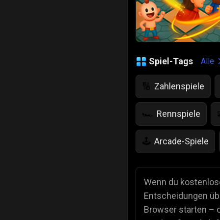
Spiel-Tags
Alle
Zahlenspiele
🔢
Rennspiele
🏎️
Arcade-Spiele
🕹️
Lebenssimulatio
🌱
Wenn du kostenlose
Entscheidungen über
Mathespiele
🧮
Browser starten – 