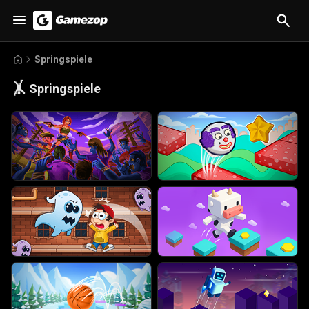
Springspiele
🤸
Springspiele