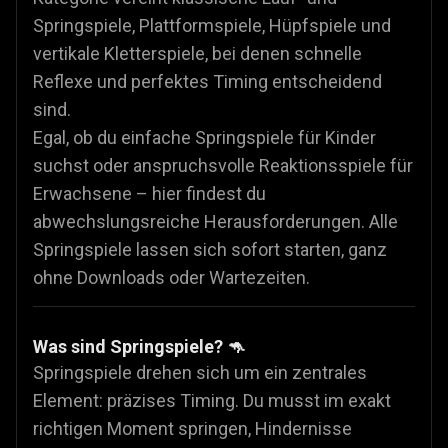
Springspiele, Plattformspiele, Hüpfspiele und
vertikale Kletterspiele, bei denen schnelle
Reflexe und perfektes Timing entscheidend
sind.
Egal, ob du einfache Springspiele für Kinder
suchst oder anspruchsvolle Reaktionsspiele für
Erwachsene – hier findest du
abwechslungsreiche Herausforderungen. Alle
Springspiele lassen sich sofort starten, ganz
ohne Downloads oder Wartezeiten.
Was sind Springspiele? 🦘
Springspiele drehen sich um ein zentrales
Element: präzises Timing. Du musst im exakt
richtigen Moment springen, Hindernisse