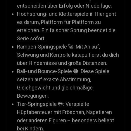
entscheiden über Erfolg oder Niederlage.
Hochsprung- und Kletterspiele ⬆️: Hier geht
es darum, Plattform für Plattform zu
erreichen. Ein falscher Sprung beendet die
Serie sofort.
Rampen-Springspiele 🚀: Mit Anlauf,
Schwung und Kontrolle katapultierst du dich
über Hindernisse und große Distanzen.
Ball- und Bounce-Spiele 🟠: Diese Spiele
setzen auf exakte Abstimmung,
Gleichgewicht und gleichmäßige
Bewegungen.
Tier-Springspiele 🐸: Verspielte
Hüpfabenteuer mit Fröschen, Nagetieren
oder anderen Figuren – besonders beliebt
bei Kindern.