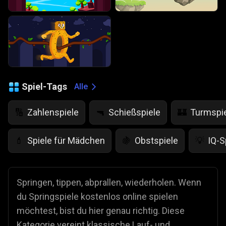
Spiel-Tags
Alle
Zahlenspiele
Schießspiele
Turmspi
🔢
🔫
🏰
Spiele für Mädchen
Obstspiele
IQ-S
💄
🍇
💡
Springen, tippen, abprallen, wiederholen. Wenn
du Springspiele kostenlos online spielen
möchtest, bist du hier genau richtig. Diese
Kategorie vereint klassische Lauf- und