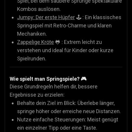
Spiel, bei dem saubere Sprünge spektakuläre
Kombos auslösen.
Jumpy: Der erste Hüpfer
🕹️ : Ein klassisches
Springspiel mit Retro-Charme und klaren
Mechaniken.
Zappelige Kröte
🐸 : Extrem leicht zu
verstehen und ideal für Kinder oder kurze
Spielrunden.
Wie spielt man Springspiele? 🎮
Diese Grundregeln helfen dir, bessere
Ergebnisse zu erzielen:
Behalte dein Ziel im Blick: Überlebe länger,
springe höher oder erreiche neue Distanzen.
Nutze einfache Steuerungen: Meist genügt
ein einzelner Tipp oder eine Taste.