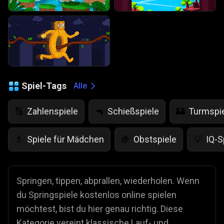
Spiel-Tags
Alle
Zahlenspiele
Schießspiele
Turmspi
🔢
🔫
🏰
Spiele für Mädchen
Obstspiele
IQ-S
💄
🍇
💡
Springen, tippen, abprallen, wiederholen. Wenn
du Springspiele kostenlos online spielen
möchtest, bist du hier genau richtig. Diese
Kategorie vereint klassische Lauf- und