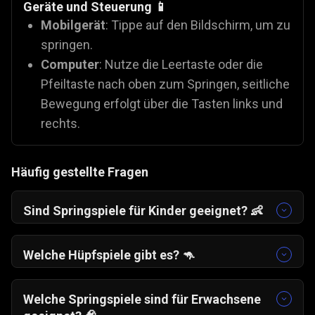
Geräte und Steuerung 📱
Mobilgerät
: Tippe auf den Bildschirm, um zu
springen.
Computer
: Nutze die Leertaste oder die
Pfeiltaste nach oben zum Springen, seitliche
Bewegung erfolgt über die Tasten links und
rechts.
Häufig gestellte Fragen
Sind Springspiele für Kinder geeignet? 👶
Ja. Springspiele fördern Aufmerksamkeit,
Reaktionsfähigkeit und Hand-Auge-
Welche Hüpfspiele gibt es? 🦘
Koordination. Besonders gut geeignet sind
Auf Gamezop kannst du unter anderem diese
einfache Titel wie
Zappelige Kröte
🐸.
kostenlosen Springspiele spielen:
Welche Springspiele sind für Erwachsene
Jimbo-Sprung
🦘