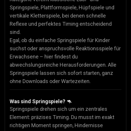
Springspiele, Plattformspiele, Hüpfspiele und
vertikale Kletterspiele, bei denen schnelle
Reflexe und perfektes Timing entscheidend
sind.
Egal, ob du einfache Springspiele für Kinder
suchst oder anspruchsvolle Reaktionsspiele für
Erwachsene – hier findest du
abwechslungsreiche Herausforderungen. Alle
Springspiele lassen sich sofort starten, ganz
ohne Downloads oder Wartezeiten.
Was sind Springspiele? 🦘
Springspiele drehen sich um ein zentrales
Element: präzises Timing. Du musst im exakt
richtigen Moment springen, Hindernisse