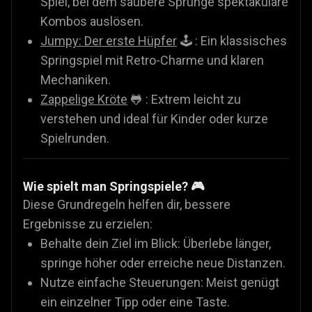
Spiel, bei dem saubere Sprünge spektakuläre
Kombos auslösen.
Jumpy: Der erste Hüpfer
🕹️ : Ein klassisches
Springspiel mit Retro-Charme und klaren
Mechaniken.
Zappelige Kröte
🐸 : Extrem leicht zu
verstehen und ideal für Kinder oder kurze
Spielrunden.
Wie spielt man Springspiele? 🎮
Diese Grundregeln helfen dir, bessere
Ergebnisse zu erzielen:
Behalte dein Ziel im Blick: Überlebe länger,
springe höher oder erreiche neue Distanzen.
Nutze einfache Steuerungen: Meist genügt
ein einzelner Tipp oder eine Taste.