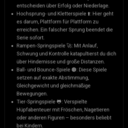
entscheiden über Erfolg oder Niederlage.
Hochsprung- und Kletterspiele ⬆️: Hier geht
es darum, Plattform für Plattform zu
erreichen. Ein falscher Sprung beendet die
Serie sofort.
Rampen-Springspiele 🚀: Mit Anlauf,
Schwung und Kontrolle katapultierst du dich
über Hindernisse und große Distanzen.
Ball- und Bounce-Spiele 🟠: Diese Spiele
setzen auf exakte Abstimmung,
Gleichgewicht und gleichmäßige
Bewegungen.
Tier-Springspiele 🐸: Verspielte
Hüpfabenteuer mit Fröschen, Nagetieren
oder anderen Figuren – besonders beliebt
bei Kindern.