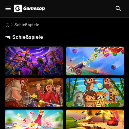
Schießspiele
🔫
Schießspiele