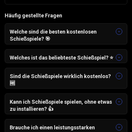
Häufig gestellte Fragen
Welche sind die besten kostenlosen
Schießspiele? 🎯
Auf Gamezop findest du viele kostenlose
Schießspiele mit unterschiedlichen Spielstilen,
Welches ist das beliebteste Schießspiel? ⭐
darunter auch Zombie-Schießspiele und
Wenn du schnelle Action suchst, greifen viele
taktische Waffenspiele. Besonders beliebt sind:
Spieler zu diesen Ballerspielen:
Sind die Schießspiele wirklich kostenlos?
Zombies können nicht springen 2
🧟‍♂️
Kopfschuss
🔫
🆓
Hügelspitzenpanzer
🚜
Flaschenschießen
🧴
Ja, alle Schießspiele auf Gamezop sind
Schlachtschiff-Armada
🚢
Felsbrocken-Explosion
💥
komplett kostenlos. Es gibt keine versteckten
Kann ich Schießspiele spielen, ohne etwas
Kosten oder Bezahlschranken.
zu installieren? 👍
Ja, alle Spiele lassen sich direkt über den
Webbrowser starten, ohne Installation oder
Brauche ich einen leistungsstarken