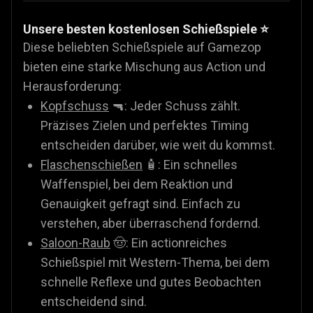
Unsere besten kostenlosen Schießspiele ⭐
Diese beliebten Schießspiele auf Gamezop
bieten eine starke Mischung aus Action und
Herausforderung:
Kopfschuss
🔫: Jeder Schuss zählt.
Präzises Zielen und perfektes Timing
entscheiden darüber, wie weit du kommst.
Flaschenschießen
🧴: Ein schnelles
Waffenspiel, bei dem Reaktion und
Genauigkeit gefragt sind. Einfach zu
verstehen, aber überraschend fordernd.
Saloon-Raub
🤠: Ein actionreiches
Schießspiel mit Western-Thema, bei dem
schnelle Reflexe und gutes Beobachten
entscheidend sind.