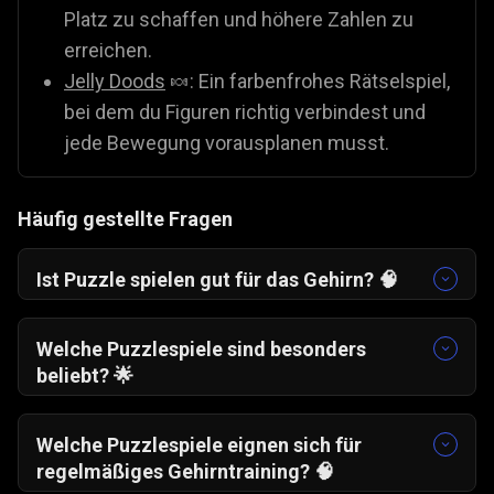
Platz zu schaffen und höhere Zahlen zu
erreichen.
Jelly Doods
🍬: Ein farbenfrohes Rätselspiel,
bei dem du Figuren richtig verbindest und
jede Bewegung vorausplanen musst.
Häufig gestellte Fragen
Ist Puzzle spielen gut für das Gehirn? 🧠
Ja. Puzzlespiele fördern das logische Denken,
verbessern die Konzentration und trainieren das
Welche Puzzlespiele sind besonders
Gedächtnis. Regelmäßiges Spielen kann helfen,
beliebt? 🌟
geistig fit zu bleiben und
Sehr gefragt sind Denkspiele mit einfachen
Problemlösungsfähigkeiten zu stärken.
Regeln und zunehmender Herausforderung,
Welche Puzzlespiele eignen sich für
zum Beispiel:
regelmäßiges Gehirntraining? 🧠