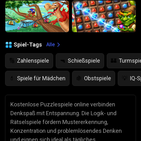
Spiel-Tags
Alle
Zahlenspiele
Schießspiele
Turmspi
🔢
🔫
🏰
Spiele für Mädchen
Obstspiele
IQ-S
💄
🍇
💡
Kostenlose Puzzlespiele online verbinden
Denkspaß mit Entspannung. Die Logik- und
Rätselspiele fördern Mustererkennung,
Konzentration und problemlösendes Denken
und eignen sich ideal als tägliches