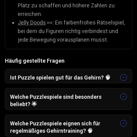
Platz zu schaffen und höhere Zahlen zu
erreichen.
Jelly Doods
🍬: Ein farbenfrohes Rätselspiel,
bei dem du Figuren richtig verbindest und
jede Bewegung vorausplanen musst.
Häufig gestellte Fragen
Ist Puzzle spielen gut für das Gehirn? 🧠
Ja. Puzzlespiele fördern das logische Denken,
verbessern die Konzentration und trainieren das
Welche Puzzlespiele sind besonders
Gedächtnis. Regelmäßiges Spielen kann helfen,
beliebt? 🌟
geistig fit zu bleiben und
Sehr gefragt sind Denkspiele mit einfachen
Problemlösungsfähigkeiten zu stärken.
Regeln und zunehmender Herausforderung,
Welche Puzzlespiele eignen sich für
zum Beispiel:
regelmäßiges Gehirntraining? 🧠