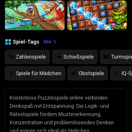
Spiel-Tags
Alle
Zahlenspiele
Schießspiele
Turmspi
🔢
🔫
🏰
Spiele für Mädchen
Obstspiele
IQ-S
💄
🍇
💡
Kostenlose Puzzlespiele online verbinden
Denkspaß mit Entspannung. Die Logik- und
Rätselspiele fördern Mustererkennung,
Konzentration und problemlösendes Denken
und eignen sich ideal als tägliches