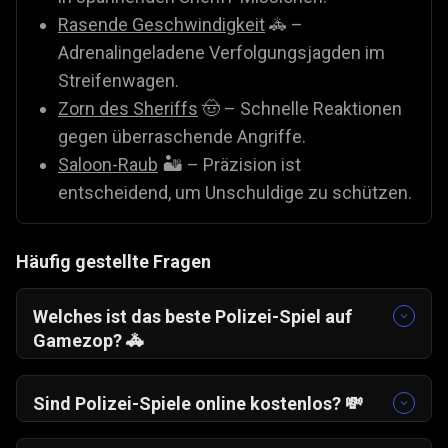
Rasende Geschwindigkeit
🚓 –
Adrenalingeladene Verfolgungsjagden im
Streifenwagen.
Zorn des Sheriffs
🤠 – Schnelle Reaktionen
gegen überraschende Angriffe.
Saloon-Raub
🏜️ – Präzision ist
entscheidend, um Unschuldige zu schützen.
Häufig gestellte Fragen
Welches ist das beste Polizei-Spiel auf
Gamezop? 🚓
Assassinen-Jagd
gehört zu den beliebtesten
Polizei-Spielen, da es Action mit taktischem
Sind Polizei-Spiele online kostenlos? 💸
Vorgehen kombiniert.
Ja. Alle Polizei-Spiele auf Gamezop sind