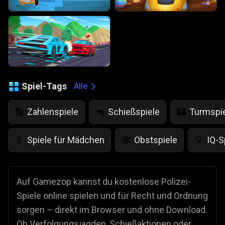
Spiel-Tags
Alle
Zahlenspiele
Schießspiele
Turmspi
🔢
🔫
🏰
Spiele für Mädchen
Obstspiele
IQ-S
💄
🍇
💡
Auf Gamezop kannst du kostenlose Polizei-
Spiele online spielen und für Recht und Ordnung
sorgen – direkt im Browser und ohne Download.
Ob Verfolgungsjagden, Schießaktionen oder