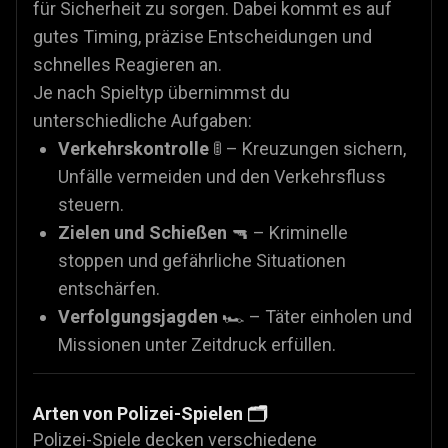
für Sicherheit zu sorgen. Dabei kommt es auf
gutes Timing, präzise Entscheidungen und
schnelles Reagieren an.
Je nach Spieltyp übernimmst du
unterschiedliche Aufgaben:
Verkehrskontrolle
🚦 – Kreuzungen sichern,
Unfälle vermeiden und den Verkehrsfluss
steuern.
Zielen und Schießen
🔫 – Kriminelle
stoppen und gefährliche Situationen
entschärfen.
Verfolgungsjagden
🏎️ – Täter einholen und
Missionen unter Zeitdruck erfüllen.
Arten von Polizei-Spielen 🗂️
Polizei-Spiele decken verschiedene