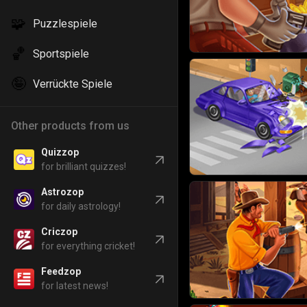
🧩
Puzzlespiele
🏀
Sportspiele
🤪
Verrückte Spiele
Other products from us
Quizzop
for brilliant quizzes!
Astrozop
for daily astrology!
Criczop
for everything cricket!
Feedzop
for latest news!