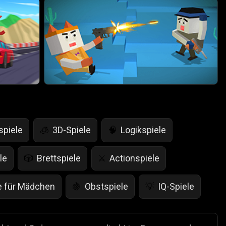
spiele
3D-Spiele
Logikspiele
🧊
🧠
le
Brettspiele
Actionspiele
🎲
⚔️
e für Mädchen
Obstspiele
IQ-Spiele
🍇
💡
uselspiele
Kartenspiele
Polizei-Spiele
♠️
👮