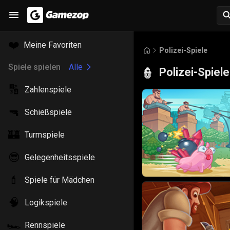
❤️
Meine Favoriten
Polizei-Spiele
Spiele spielen
Alle
Polizei-Spiele
👮
🔢
Zahlenspiele
🔫
Schießspiele
🏰
Turmspiele
😎
Gelegenheitsspiele
💄
Spiele für Mädchen
🧠
Logikspiele
🏎️
Rennspiele