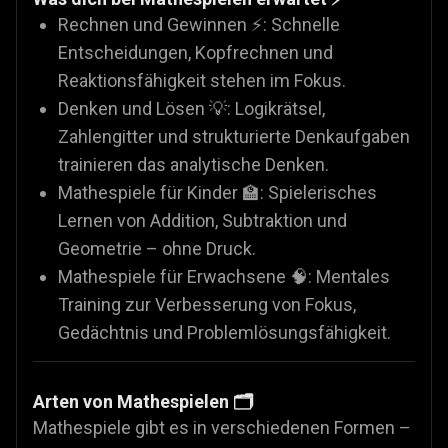
Rechnen und Gewinnen ⚡: Schnelle
Entscheidungen, Kopfrechnen und
Reaktionsfähigkeit stehen im Fokus.
Denken und Lösen 💡: Logikrätsel,
Zahlengitter und strukturierte Denkaufgaben
trainieren das analytische Denken.
Mathespiele für Kinder 🏫: Spielerisches
Lernen von Addition, Subtraktion und
Geometrie – ohne Druck.
Mathespiele für Erwachsene 🧠: Mentales
Training zur Verbesserung von Fokus,
Gedächtnis und Problemlösungsfähigkeit.
Arten von Mathespielen 🗂️
Mathespiele gibt es in verschiedenen Formen –