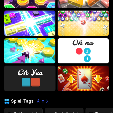
Spiel-Tags
Alle