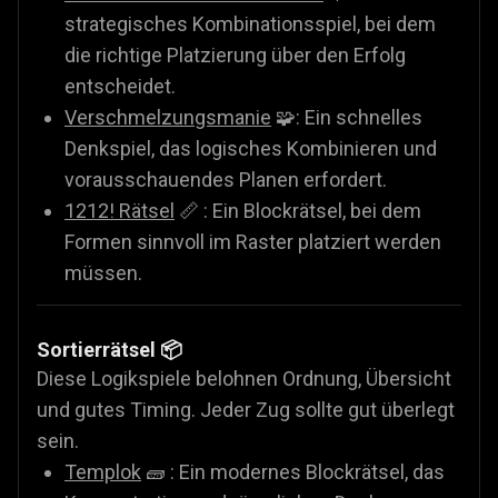
strategisches Kombinationsspiel, bei dem
die richtige Platzierung über den Erfolg
entscheidet.
Verschmelzungsmanie
🧩: Ein schnelles
Denkspiel, das logisches Kombinieren und
vorausschauendes Planen erfordert.
1212! Rätsel
📏 : Ein Blockrätsel, bei dem
Formen sinnvoll im Raster platziert werden
müssen.
Sortierrätsel 📦
Diese Logikspiele belohnen Ordnung, Übersicht
und gutes Timing. Jeder Zug sollte gut überlegt
sein.
Templok
🧱 : Ein modernes Blockrätsel, das