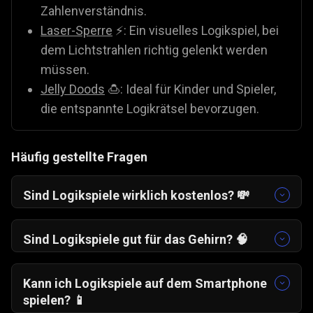
Zahlenverständnis.
Laser-Sperre
⚡: Ein visuelles Logikspiel, bei
dem Lichtstrahlen richtig gelenkt werden
müssen.
Jelly Doods
🍮: Ideal für Kinder und Spieler,
die entspannte Logikrätsel bevorzugen.
Häufig gestellte Fragen
Sind Logikspiele wirklich kostenlos? 💸
Ja. Alle Logikspiele auf Gamezop sind
vollständig kostenlos und erfordern keine
Sind Logikspiele gut für das Gehirn? 🧠
Zahlungen oder Abonnements.
Ja. Sie fördern das logische Denken, verbessern
die Konzentration und trainieren die
Kann ich Logikspiele auf dem Smartphone
Problemlösungsfähigkeit.
spielen? 📱