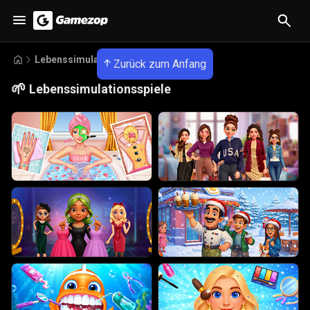
Lebenssimulationsspiele
Zurück zum Anfang
🌱
Lebenssimulationsspiele