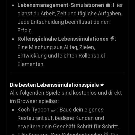
Lebensmanagement-Simulationen
💼: Hier
planst du Arbeit, Zeit und tägliche Aufgaben.
Jede Entscheidung beeinflusst deinen
Erfolg.
Rollenspielnahe Lebenssimulationen
🧙:
Eine Mischung aus Alltag, Zielen,
Entwicklung und leichten Rollenspiel-
Elementen.
Die besten Lebenssimulationsspiele ⭐
Alle folgenden Spiele sind kostenlos und direkt
im Browser spielbar:
Koch-Tycoon
🍳 : Baue dein eigenes
Restaurant auf, bediene Kunden und
erweitere dein Geschäft Schritt für Schritt.
Ellie Sommer-Spa-Schönheitssalon
💆: Ein