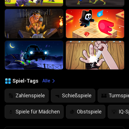
Spiel-Tags
Alle
Zahlenspiele
Schießspiele
Turmspi
🔢
🔫
🏰
Spiele für Mädchen
Obstspiele
IQ-S
💄
🍇
💡