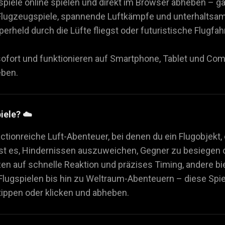
spiele online spielen und direkt im Browser abheben – 
 Flugzeugspiele, spannende Luftkämpfe und unterhaltsam
Essensspiele
Fliegenspiele
Tierspiele
🍕
🚁
🐴
uperheld durch die Lüfte fliegst oder futuristische Flugfa
 sofort und funktionieren auf Smartphone, Tablet und Comp
eben.
iele? ☁️
actionreiche Luft-Abenteuer, bei denen du ein Flugobjekt
 ist es, Hindernissen auszuweichen, Gegner zu besiegen 
n auf schnelle Reaktion und präzises Timing, andere bi
Flugspielen bis hin zu Weltraum-Abenteuern – diese Spie
tippen oder klicken und abheben.