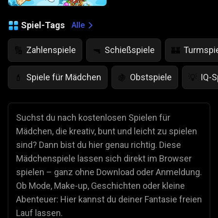
Spiel-Tags
Alle
Zahlenspiele
Schießspiele
Turmspi
🔢
🔫
🏰
Spiele für Mädchen
Obstspiele
IQ-S
💄
🍇
💡
Suchst du nach kostenlosen Spielen für
Mädchen, die kreativ, bunt und leicht zu spielen
sind? Dann bist du hier genau richtig. Diese
Mädchenspiele lassen sich direkt im Browser
spielen – ganz ohne Download oder Anmeldung.
Ob Mode, Make-up, Geschichten oder kleine
Abenteuer: Hier kannst du deiner Fantasie freien
Lauf lassen.