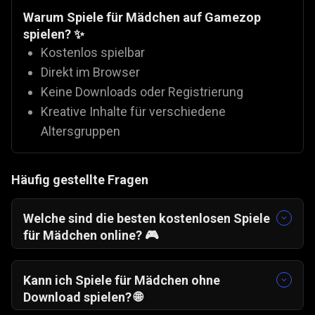
Warum Spiele für Mädchen auf Gamezop
spielen? ✨
Kostenlos spielbar
Direkt im Browser
Keine Downloads oder Registrierung
Kreative Inhalte für verschiedene
Altersgruppen
Häufig gestellte Fragen
Welche sind die besten kostenlosen Spiele
für Mädchen online? 🎮
Beliebt sind Anziehspiele, Make-up-Spiele,
Mode- und Story-Spiele wie
Ellie Sommer-Spa-
Kann ich Spiele für Mädchen ohne
Schönheitssalon
oder
Panda Tropische
Download spielen? 🌐
Hochzeitsgeschichte
.