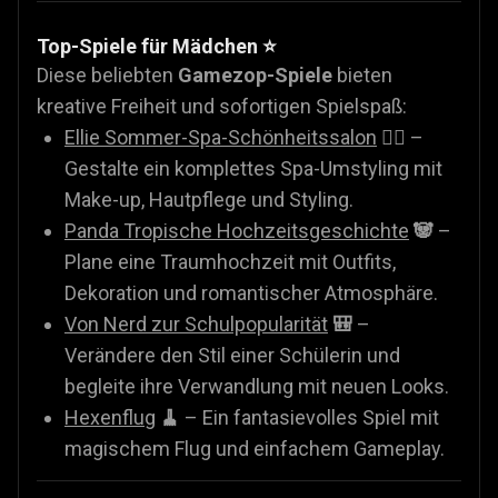
Top-Spiele für Mädchen ⭐
Diese beliebten
Gamezop-Spiele
bieten
kreative Freiheit und sofortigen Spielspaß:
Ellie Sommer-Spa-Schönheitssalon
💆‍♀️
–
Gestalte ein komplettes Spa-Umstyling mit
Make-up, Hautpflege und Styling.
Panda Tropische Hochzeitsgeschichte
🐼
–
Plane eine Traumhochzeit mit Outfits,
Dekoration und romantischer Atmosphäre.
Von Nerd zur Schulpopularität
🎒
–
Verändere den Stil einer Schülerin und
begleite ihre Verwandlung mit neuen Looks.
Hexenflug
🧹
– Ein fantasievolles Spiel mit
magischem Flug und einfachem Gameplay.