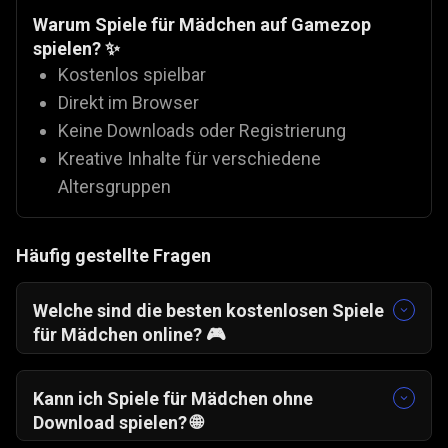
Warum Spiele für Mädchen auf Gamezop
spielen? ✨
Kostenlos spielbar
Direkt im Browser
Keine Downloads oder Registrierung
Kreative Inhalte für verschiedene
Altersgruppen
Häufig gestellte Fragen
Welche sind die besten kostenlosen Spiele
für Mädchen online? 🎮
Beliebt sind Anziehspiele, Make-up-Spiele,
Mode- und Story-Spiele wie
Ellie Sommer-Spa-
Kann ich Spiele für Mädchen ohne
Schönheitssalon
oder
Panda Tropische
Download spielen? 🌐
Hochzeitsgeschichte
.