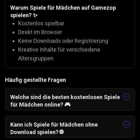
Warum Spiele für Mädchen auf Gamezop
spielen? ✨
Kostenlos spielbar
Direkt im Browser
Keine Downloads oder Registrierung
Kreative Inhalte für verschiedene
Altersgruppen
Häufig gestellte Fragen
Welche sind die besten kostenlosen Spiele
für Mädchen online? 🎮
Beliebt sind Anziehspiele, Make-up-Spiele,
Mode- und Story-Spiele wie
Ellie Sommer-Spa-
Kann ich Spiele für Mädchen ohne
Schönheitssalon
oder
Panda Tropische
Download spielen? 🌐
Hochzeitsgeschichte
.