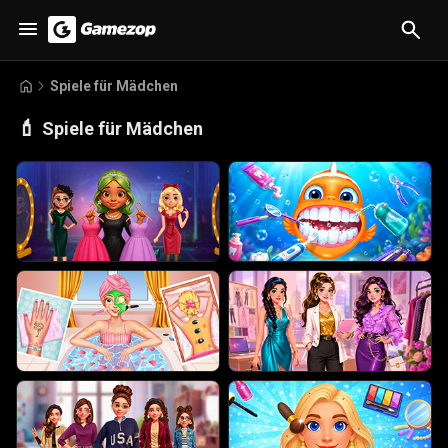
Spiele für Mädchen
💄
Spiele für Mädchen