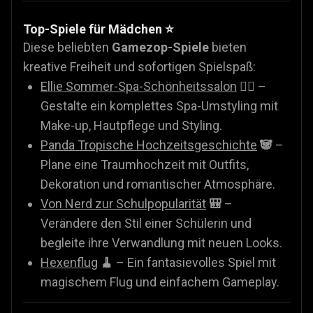
Top-Spiele für Mädchen ⭐
Diese beliebten
Gamezop-Spiele
bieten
kreative Freiheit und sofortigen Spielspaß:
Ellie Sommer-Spa-Schönheitssalon
💆‍♀️
–
Gestalte ein komplettes Spa-Umstyling mit
Make-up, Hautpflege und Styling.
Panda Tropische Hochzeitsgeschichte
🐼
–
Plane eine Traumhochzeit mit Outfits,
Dekoration und romantischer Atmosphäre.
Von Nerd zur Schulpopularität
🎒
–
Verändere den Stil einer Schülerin und
begleite ihre Verwandlung mit neuen Looks.
Hexenflug
🧹
– Ein fantasievolles Spiel mit
magischem Flug und einfachem Gameplay.