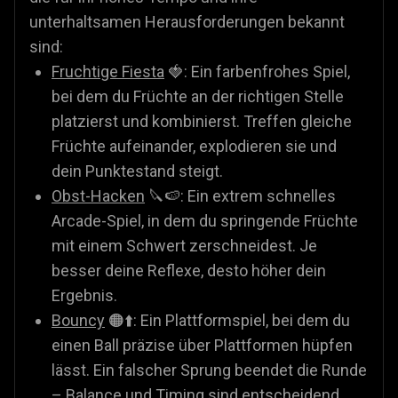
unterhaltsamen Herausforderungen bekannt
sind:
Fruchtige Fiesta
🍓: Ein farbenfrohes Spiel,
bei dem du Früchte an der richtigen Stelle
platzierst und kombinierst. Treffen gleiche
Früchte aufeinander, explodieren sie und
dein Punktestand steigt.
Obst-Hacken
🔪🍉: Ein extrem schnelles
Arcade-Spiel, in dem du springende Früchte
mit einem Schwert zerschneidest. Je
besser deine Reflexe, desto höher dein
Ergebnis.
Bouncy
🟠⬆️: Ein Plattformspiel, bei dem du
einen Ball präzise über Plattformen hüpfen
lässt. Ein falscher Sprung beendet die Runde
– Balance und Timing sind entscheidend.