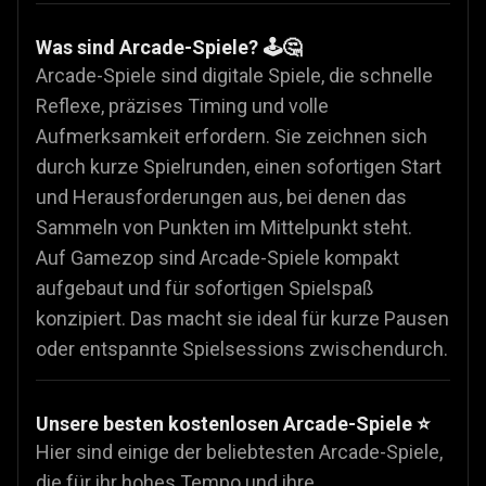
Was sind Arcade-Spiele? 🕹️🤔
Arcade-Spiele sind digitale Spiele, die schnelle
Reflexe, präzises Timing und volle
Aufmerksamkeit erfordern. Sie zeichnen sich
durch kurze Spielrunden, einen sofortigen Start
und Herausforderungen aus, bei denen das
Sammeln von Punkten im Mittelpunkt steht.
Auf Gamezop sind Arcade-Spiele kompakt
aufgebaut und für sofortigen Spielspaß
konzipiert. Das macht sie ideal für kurze Pausen
oder entspannte Spielsessions zwischendurch.
Unsere besten kostenlosen Arcade-Spiele ⭐
Hier sind einige der beliebtesten Arcade-Spiele,
die für ihr hohes Tempo und ihre