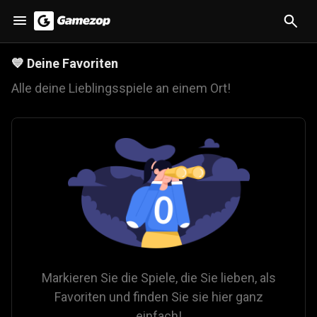
💙
Deine Favoriten
Alle deine Lieblingsspiele an einem Ort!
Markieren Sie die Spiele, die Sie lieben, als
Favoriten und finden Sie sie hier ganz
einfach!