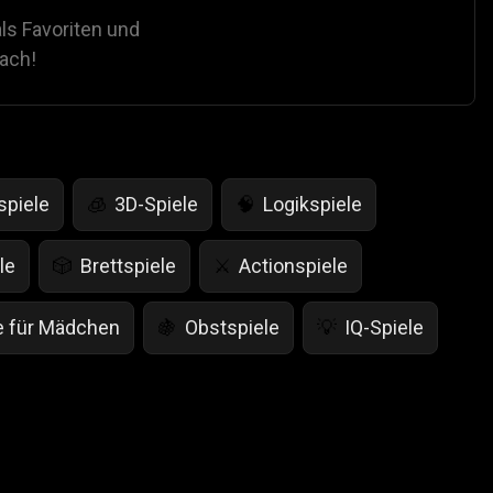
als Favoriten und
fach!
spiele
3D-Spiele
Logikspiele
🧊
🧠
le
Brettspiele
Actionspiele
🎲
⚔️
e für Mädchen
Obstspiele
IQ-Spiele
🍇
💡
uselspiele
Kartenspiele
Polizei-Spiele
♠️
👮
Fußballspiele
⚽