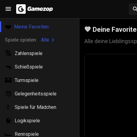
❤️
Meine Favoriten
💙
Deine Favorit
Spiele spielen
Alle
Alle deine Lieblingssp
🔢
Zahlenspiele
🔫
Schießspiele
🏰
Turmspiele
😎
Gelegenheitsspiele
💄
Spiele für Mädchen
🧠
Logikspiele
🏎️
Rennspiele