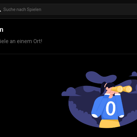
en
iele an einem Ort!