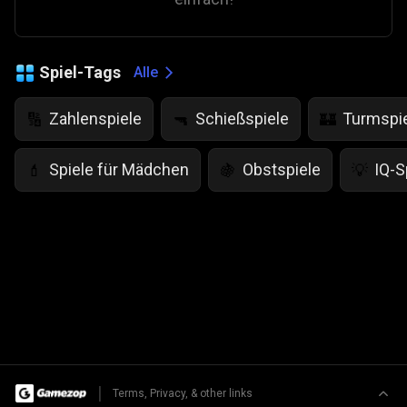
Spiel-Tags
Alle
Zahlenspiele
Schießspiele
Turmspi
🔢
🔫
🏰
Spiele für Mädchen
Obstspiele
IQ-S
💄
🍇
💡
|
Terms, Privacy, & other links