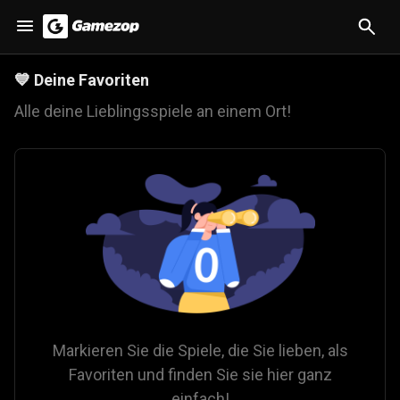
💙
Deine Favoriten
Alle deine Lieblingsspiele an einem Ort!
Markieren Sie die Spiele, die Sie lieben, als
Favoriten und finden Sie sie hier ganz
einfach!