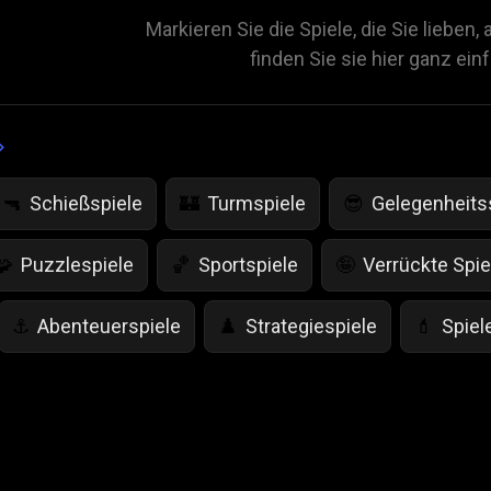
Markieren Sie die Spiele, die Sie lieben, 
finden Sie sie hier ganz ein
Schießspiele
Turmspiele
Gelegenheits
🔫
🏰
😎
Puzzlespiele
Sportspiele
Verrückte Spie
🧩
🏀
🤪
Abenteuerspiele
Strategiespiele
Spiel
⚓
♟️
💄
nsspiele
Springspiele
Farbspiele
Gr
🤸
🎨
👻
Essensspiele
Fliegenspiele
Tierspiele
🍕
🚁
🐴