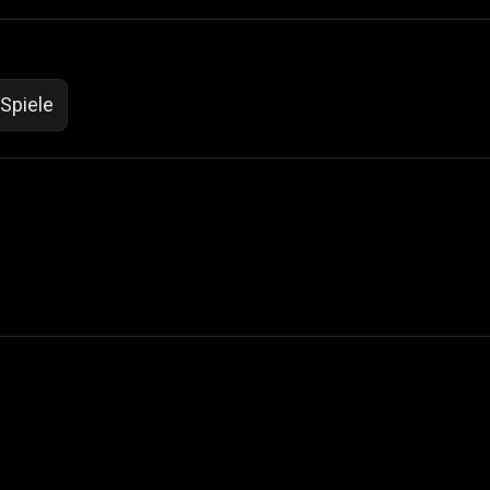
-Spiele
 Not Sell My Personal Information
izzop ® are registered trademarks of ATPL.