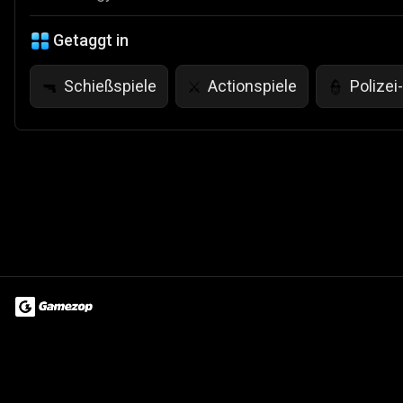
Getaggt in
Schießspiele
Actionspiele
Polizei
🔫
⚔️
👮
Terms of Use
Privacy Policy
About
Jobs
Partner With Us
Do
© 2026 Advergame Technologies Pvt. Ltd. ("ATPL"). Gamezop ® & Qu