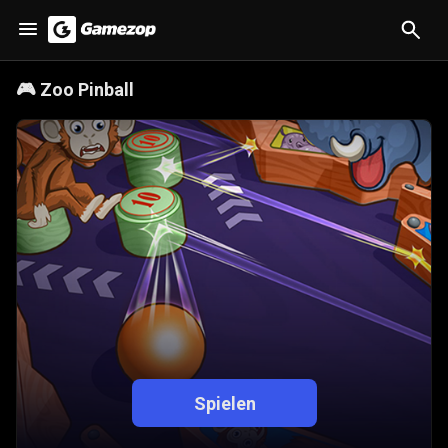
🎮
Zoo Pinball
Spielen