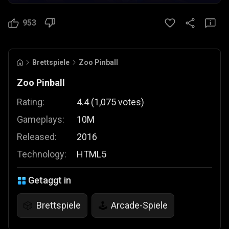
953
Brettspiele
Zoo Pinball
Zoo Pinball
Rating:
4.4
(
1,075
votes
)
Gameplays:
10M
Released:
2016
Technology:
HTML5
Getaggt in
Brettspiele
Arcade-Spiele
🎲
🕹️