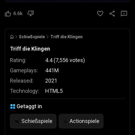
6.6k
Schießspiele
Triff die Klingen
Triff die Klingen
Rating:
4.4
(
7,556
votes
)
Gameplays:
441M
Released:
2021
Technology:
HTML5
Getaggt in
Schießspiele
Actionspiele
🔫
⚔️