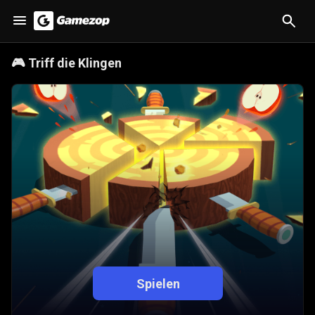
🎮
Triff die Klingen
Spielen