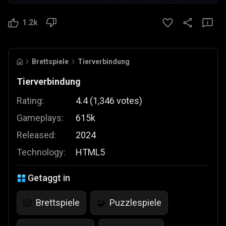
1.2k
Brettspiele
Tierverbindung
Tierverbindung
Rating:
4.4
(
1,346
votes
)
Gameplays:
615k
Released:
2024
Technology:
HTML5
Getaggt in
Brettspiele
Puzzlespiele
🎲
🧩